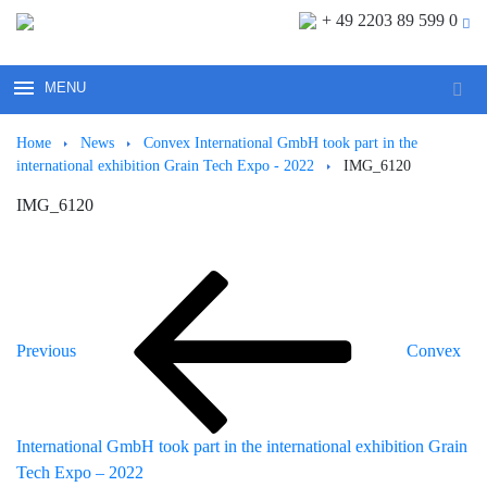
+ 49 2203 89 599 0
MENU
Sear
for:
Номе
News
Convex International GmbH took part in the
international exhibition Grain Tech Expo - 2022
IMG_6120
IMG_6120
Previous
Post
Post
navigation
Previous
Convex
International GmbH took part in the international exhibition Grain
Tech Expo – 2022